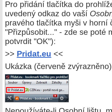
Pro přidání tlačítka do prohl
uvedený odkaz do vaší
Osobní
pravého tlačítka myši v horní 
"Přizpůsobit..." - zde se poté
potvrdit "OK"):
>>
Pridat.eu
<<
Ukázka (červeně zvýrazněno)
Nepoužíváte-li Osobní lištu, m