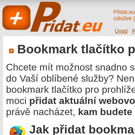
Přidat.e
záložek 
Úvod
P
Bookmark tlačítko p
Chcete mít možnost snadno si
Přidat.eu
do Vaší oblíbené služby? Nen
bookmark tlačítko pro prohlíž
moci
přidat aktuální webov
právě nacházet,
kam budete 
Jak přidat bookmar