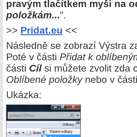
pravým tlačítkem myši na o
položkám...
".
>>
Pridat.eu
<<
Následně se zobrazí Výstra z
Poté v části
Přidat k oblíben
části
Cíl
si můžete zvolit zda 
Oblíbené položky
nebo v část
Ukázka: