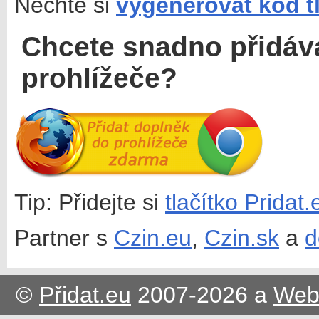
Nechte si
vygenerovat kód t
Chcete snadno přidáv
prohlížeče?
Tip: Přidejte si
tlačítko Pridat
Partner s
Czin.eu
,
Czin.sk
a
d
©
Přidat.eu
2007-2026 a
Web