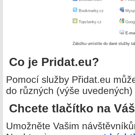
Bookmarky.cz
Mysp
Topclanky.cz
Googl
E-ma
Záložku umístíte do dané služby ta
Co je Pridat.eu?
Pomocí služby Přidat.eu můž
do různých (výše uvedených) 
Chcete tlačítko na Vá
Umožněte Vašim návštěvníkům