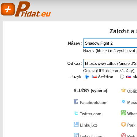
Založit a
Název:
Název (titulek) má vystihovat
Odkaz:
Odkaz (URL adresa záložky), k
Pridat.eu
Jazyk:
čeština
sl
SLUŽBY (vyberte)
Oblíb
- založit a sdílet
Facebook.com
Mess
Twitter.com
What
Linkuj.cz
Park.
Linkedin.com
Pinte