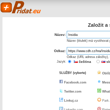
Založit a
Název:
Název (titulek) má vystihovat
Odkaz:
Odkaz (URL adresa záložky), k
Pridat.eu
Jazyk:
čeština
sl
SLUŽBY (vyberte)
Oblíb
- založit a sdílet
Facebook.com
Mess
Twitter.com
What
Linkuj.cz
Park.
Linkedin.com
Pinte