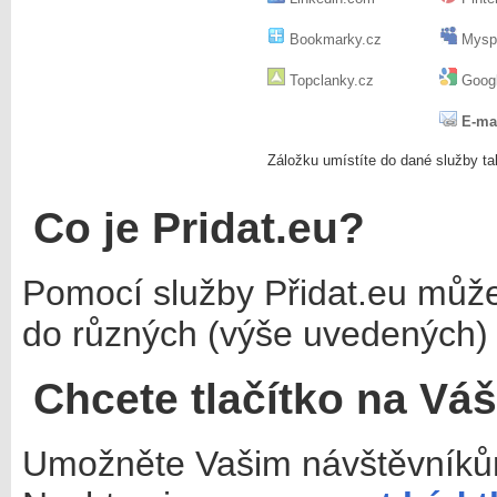
Bookmarky.cz
Mysp
Topclanky.cz
Googl
E-ma
Záložku umístíte do dané služby ta
Co je Pridat.eu?
Pomocí služby Přidat.eu můž
do různých (výše uvedených) 
Chcete tlačítko na Vá
Umožněte Vašim návštěvníkům