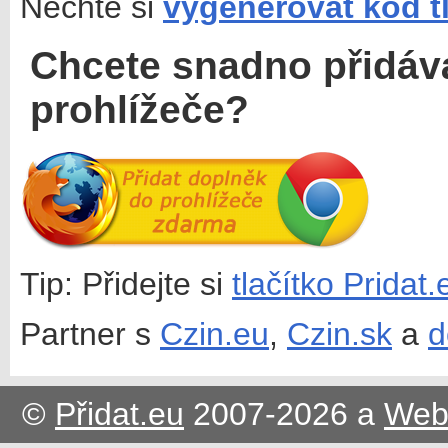
Nechte si
vygenerovat kód t
Chcete snadno přidáv
prohlížeče?
Tip: Přidejte si
tlačítko Pridat
Partner s
Czin.eu
,
Czin.sk
a
d
©
Přidat.eu
2007-2026 a
Web