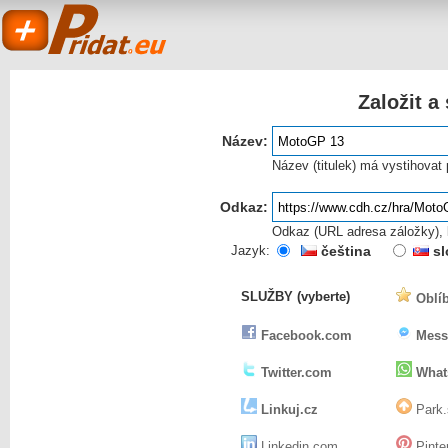
Založit a
Název:
Název (titulek) má vystihovat
Odkaz:
Odkaz (URL adresa záložky), k
Pridat.eu
Jazyk:
čeština
sl
SLUŽBY (vyberte)
Oblíb
- založit a sdílet
Facebook.com
Mess
Twitter.com
What
Linkuj.cz
Park.
Linkedin.com
Pinte