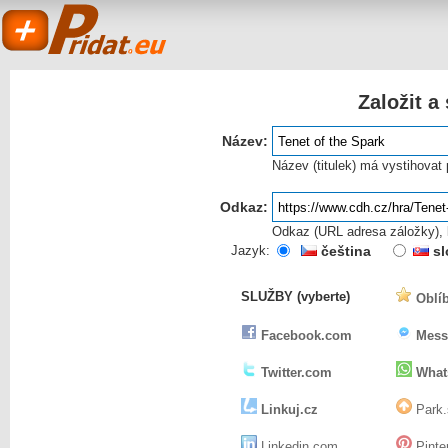
Založit a
Název:
Název (titulek) má vystihovat
Odkaz:
Odkaz (URL adresa záložky), k
Pridat.eu
Jazyk:
čeština
sl
SLUŽBY (vyberte)
Oblíb
- založit a sdílet
Facebook.com
Mess
Twitter.com
What
Linkuj.cz
Park.
Linkedin.com
Pinte