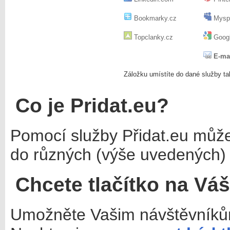
Bookmarky.cz
Mysp
Topclanky.cz
Googl
E-ma
Záložku umístíte do dané služby ta
Co je Pridat.eu?
Pomocí služby Přidat.eu můž
do různých (výše uvedených) 
Chcete tlačítko na Vá
Umožněte Vašim návštěvníkům