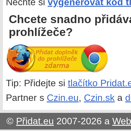
Nechte si
vygenerovat kód t
Chcete snadno přidáv
prohlížeče?
Tip: Přidejte si
tlačítko Pridat
Partner s
Czin.eu
,
Czin.sk
a
d
©
Přidat.eu
2007-2026 a
Web