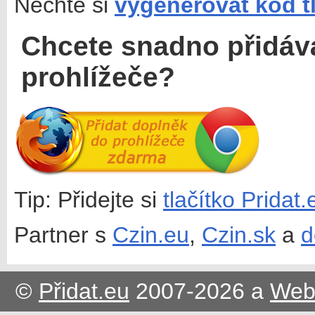
Nechte si
vygenerovat kód t
Chcete snadno přidáv
prohlížeče?
Tip: Přidejte si
tlačítko Pridat
Partner s
Czin.eu
,
Czin.sk
a
d
©
Přidat.eu
2007-2026 a
Web