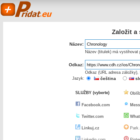
Založit a
Název:
Název (titulek) má vystihovat
Odkaz:
Odkaz (URL adresa záložky), k
Pridat.eu
Jazyk:
čeština
sl
SLUŽBY (vyberte)
Oblíb
- založit a sdílet
Facebook.com
Mess
Twitter.com
What
Linkuj.cz
Park.
Linkedin.com
Pinte