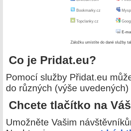
Bookmarky.cz
Mysp
Topclanky.cz
Googl
E-ma
Záložku umístíte do dané služby ta
Co je Pridat.eu?
Pomocí služby Přidat.eu můž
do různých (výše uvedených) 
Chcete tlačítko na Vá
Umožněte Vašim návštěvníkům