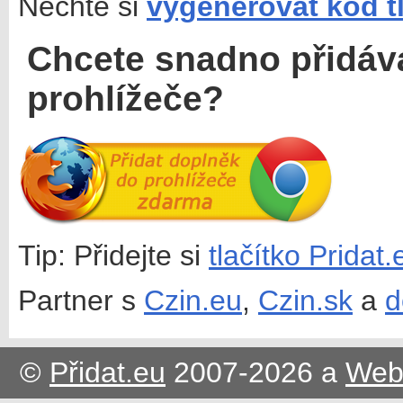
Nechte si
vygenerovat kód t
Chcete snadno přidáv
prohlížeče?
Tip: Přidejte si
tlačítko Pridat
Partner s
Czin.eu
,
Czin.sk
a
d
©
Přidat.eu
2007-2026 a
Web