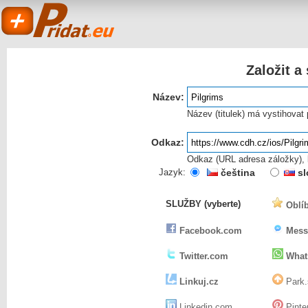
Založit a
Název:
Název (titulek) má vystihovat
Odkaz:
Odkaz (URL adresa záložky), k
Pridat.eu
Jazyk:
čeština
sl
SLUŽBY (vyberte)
Oblíb
- založit a sdílet
Facebook.com
Mess
Twitter.com
What
Linkuj.cz
Park.
Linkedin.com
Pinte