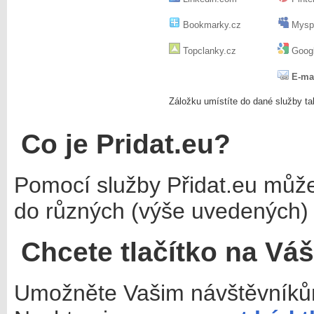
Bookmarky.cz
Mysp
Topclanky.cz
Googl
E-ma
Záložku umístíte do dané služby ta
Co je Pridat.eu?
Pomocí služby Přidat.eu můž
do různých (výše uvedených) 
Chcete tlačítko na Vá
Umožněte Vašim návštěvníkům