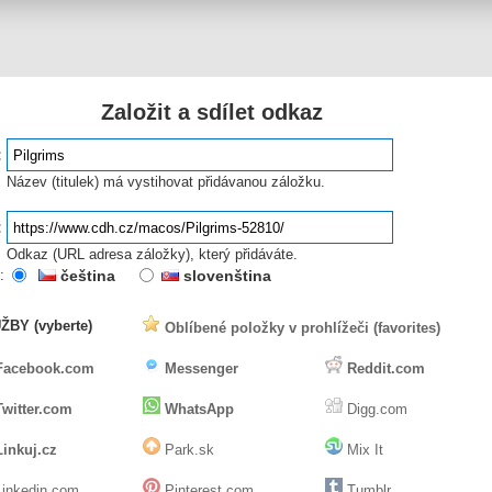
Založit a sdílet odkaz
:
Název (titulek) má vystihovat přidávanou záložku.
:
Odkaz (URL adresa záložky), který přidáváte.
:
čeština
slovenština
ŽBY (vyberte)
Oblíbené položky v prohlížeči (favorites)
Facebook.com
Messenger
Reddit.com
Twitter.com
WhatsApp
Digg.com
Linkuj.cz
Park.sk
Mix It
inkedin.com
Pinterest.com
Tumblr