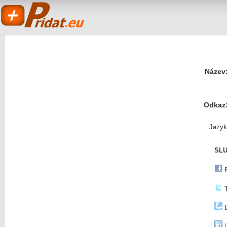
Název
Odkaz
Pridat.eu
Jazyk
SLU
- založit a sdílet
L