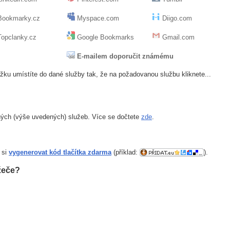
ookmarky.cz
Myspace.com
Diigo.com
opclanky.cz
Google Bookmarks
Gmail.com
E-mailem doporučit známému
žku umístíte do dané služby tak, že na požadovanou službu kliknete...
ných (výše uvedených) služeb. Více se dočtete
zde
.
 si
vygenerovat kód tlačítka zdarma
(příklad:
).
žeče?