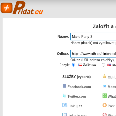
Založit a
Název:
Název (titulek) má vystihovat
Odkaz:
Odkaz (URL adresa záložky), k
Pridat.eu
Jazyk:
čeština
sl
SLUŽBY (vyberte)
Oblíb
- založit a sdílet
Facebook.com
Mess
Twitter.com
What
Linkuj.cz
Park.
Linkedin.com
Pinte