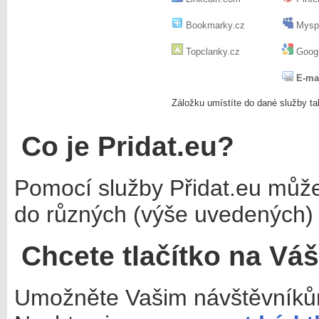
Bookmarky.cz
Mysp
Topclanky.cz
Googl
E-ma
Záložku umístíte do dané služby ta
Co je Pridat.eu?
Pomocí služby Přidat.eu můž
do různých (výše uvedených) 
Chcete tlačítko na Vá
Umožněte Vašim návštěvníkům