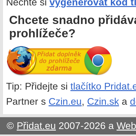
Nechte si
vygenerovat kód t
Chcete snadno přidáv
prohlížeče?
Tip: Přidejte si
tlačítko Pridat
Partner s
Czin.eu
,
Czin.sk
a
d
©
Přidat.eu
2007-2026 a
Web