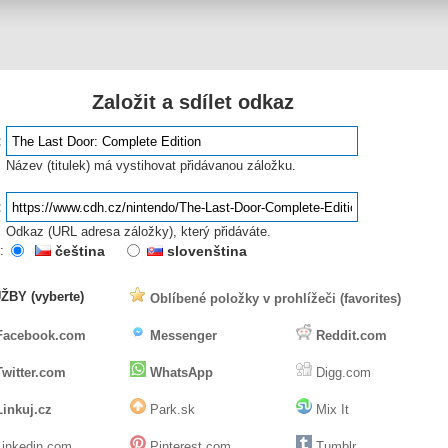
Založit a sdílet odkaz
:
Název (titulek) má vystihovat přidávanou záložku.
:
Odkaz (URL adresa záložky), který přidáváte.
:
čeština
slovenština
ŽBY (vyberte)
Oblíbené položky v prohlížeči (favorites)
Facebook.com
Messenger
Reddit.com
Twitter.com
WhatsApp
Digg.com
Linkuj.cz
Park.sk
Mix It
inkedin.com
Pinterest.com
Tumblr