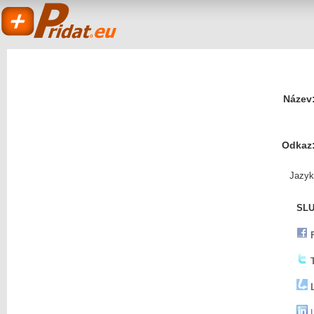
Název
Odkaz
Pridat.eu
Jazyk
SLU
- založit a sdílet
L