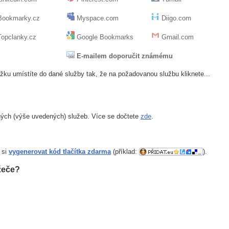
ookmarky.cz
Myspace.com
Diigo.com
opclanky.cz
Google Bookmarks
Gmail.com
E-mailem doporučit známému
žku umístíte do dané služby tak, že na požadovanou službu kliknete...
ných (výše uvedených) služeb. Více se dočtete
zde
.
 si
vygenerovat kód tlačítka zdarma
(příklad:
).
žeče?