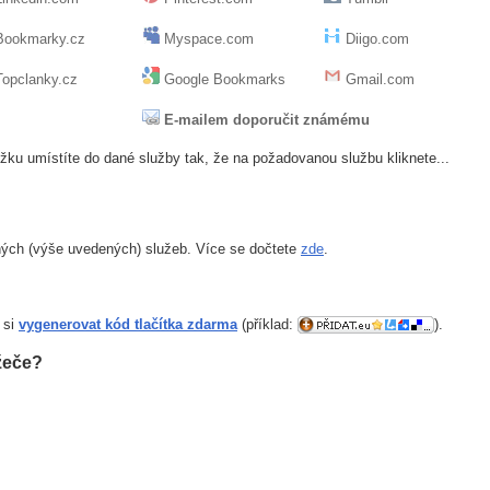
ookmarky.cz
Myspace.com
Diigo.com
opclanky.cz
Google Bookmarks
Gmail.com
E-mailem doporučit známému
žku umístíte do dané služby tak, že na požadovanou službu kliknete...
ných (výše uvedených) služeb. Více se dočtete
zde
.
 si
vygenerovat kód tlačítka zdarma
(příklad:
).
žeče?