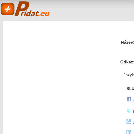
Název
Odkaz
Pridat.eu
Jazyk
SLU
- založit a sdílet
L