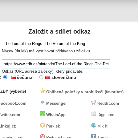
Založit a sdílet odkaz
:
Název (titulek) má vystihovat přidávanou záložku.
:
Odkaz (URL adresa záložky), který přidáváte.
:
čeština
slovenština
ŽBY (vyberte)
Oblíbené položky v prohlížeči (favorites)
Facebook.com
Messenger
Reddit.com
Twitter.com
WhatsApp
Digg.com
Linkuj.cz
Park.sk
Mix It
inkedin.com
Pinterest.com
Tumblr