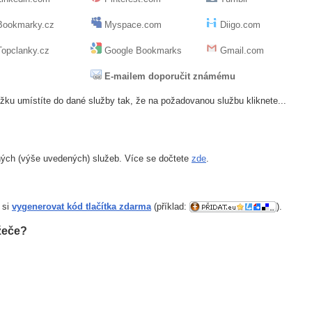
ookmarky.cz
Myspace.com
Diigo.com
opclanky.cz
Google Bookmarks
Gmail.com
E-mailem doporučit známému
žku umístíte do dané služby tak, že na požadovanou službu kliknete...
ných (výše uvedených) služeb. Více se dočtete
zde
.
 si
vygenerovat kód tlačítka zdarma
(příklad:
).
žeče?