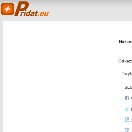
Název
Odkaz
Pridat.eu
Jazyk
SLU
- založit a sdílet
L