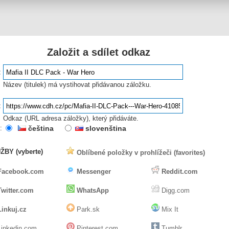
Založit a sdílet odkaz
:
Název (titulek) má vystihovat přidávanou záložku.
:
Odkaz (URL adresa záložky), který přidáváte.
:
čeština
slovenština
ŽBY (vyberte)
Oblíbené položky v prohlížeči (favorites)
Facebook.com
Messenger
Reddit.com
Twitter.com
WhatsApp
Digg.com
Linkuj.cz
Park.sk
Mix It
inkedin.com
Pinterest.com
Tumblr