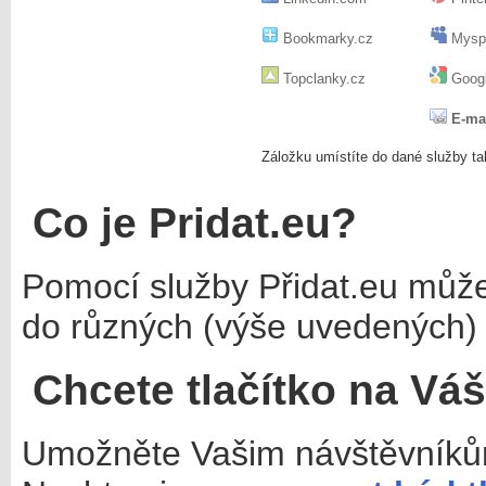
Bookmarky.cz
Mysp
Topclanky.cz
Googl
E-ma
Záložku umístíte do dané služby ta
Co je Pridat.eu?
Pomocí služby Přidat.eu můž
do různých (výše uvedených) 
Chcete tlačítko na Vá
Umožněte Vašim návštěvníkům