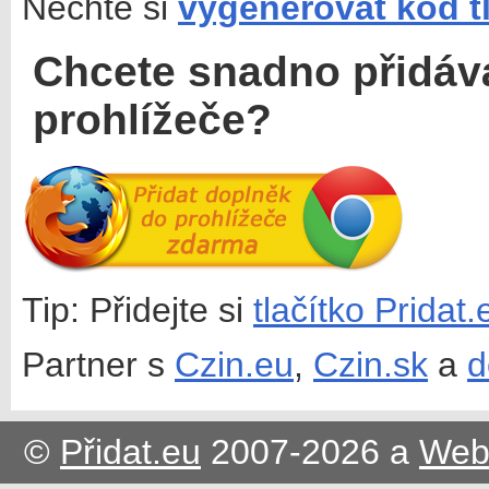
Nechte si
vygenerovat kód t
Chcete snadno přidáv
prohlížeče?
Tip: Přidejte si
tlačítko Pridat
Partner s
Czin.eu
,
Czin.sk
a
d
©
Přidat.eu
2007-2026 a
Web