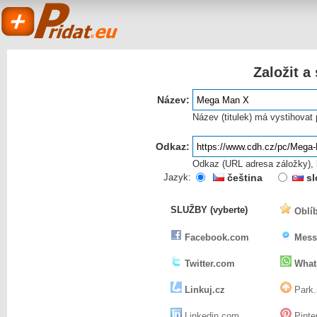
Založit a
Název:
Název (titulek) má vystihovat
Odkaz:
Odkaz (URL adresa záložky), k
Pridat.eu
Jazyk:
čeština
sl
SLUŽBY (vyberte)
Oblíb
- založit a sdílet
Facebook.com
Mess
Twitter.com
What
Linkuj.cz
Park.
Linkedin.com
Pinte