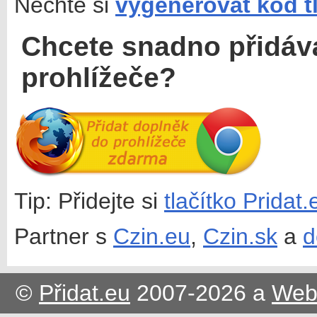
Nechte si
vygenerovat kód t
Chcete snadno přidáv
prohlížeče?
Tip: Přidejte si
tlačítko Pridat
Partner s
Czin.eu
,
Czin.sk
a
d
©
Přidat.eu
2007-2026 a
Web