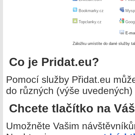
Bookmarky.cz
Mysp
Topclanky.cz
Googl
E-ma
Záložku umístíte do dané služby ta
Co je Pridat.eu?
Pomocí služby Přidat.eu můž
do různých (výše uvedených) 
Chcete tlačítko na Vá
Umožněte Vašim návštěvníkům