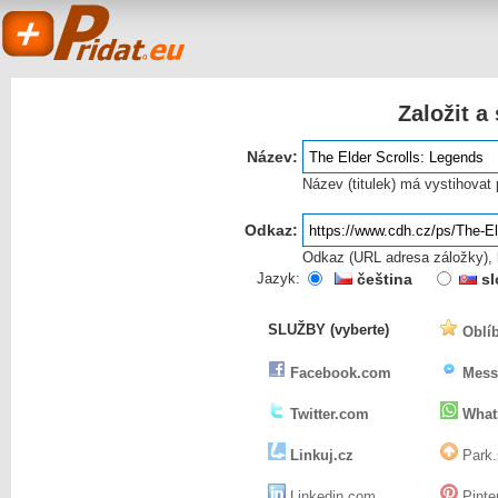
Založit a
Název:
Název (titulek) má vystihovat
Odkaz:
Odkaz (URL adresa záložky), k
Pridat.eu
Jazyk:
čeština
sl
SLUŽBY (vyberte)
Oblíb
- založit a sdílet
Facebook.com
Mess
Twitter.com
What
Linkuj.cz
Park.
Linkedin.com
Pinte