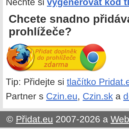
Nechte si
vygenerovat kód t
Chcete snadno přidáv
prohlížeče?
Tip: Přidejte si
tlačítko Pridat
Partner s
Czin.eu
,
Czin.sk
a
d
©
Přidat.eu
2007-2026 a
Web