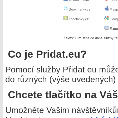
Bookmarky.cz
Mysp
Topclanky.cz
Googl
E-ma
Záložku umístíte do dané služby ta
Co je Pridat.eu?
Pomocí služby Přidat.eu můž
do různých (výše uvedených) 
Chcete tlačítko na Vá
Umožněte Vašim návštěvníkům